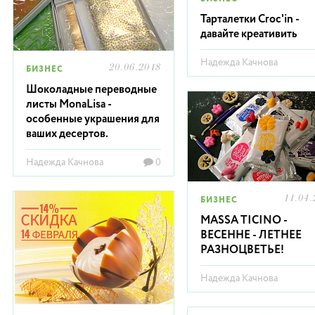
Тарталетки Croc'in -
давайте креативить
Надежда Качнова
20.06.2018
БИЗНЕС
Шоколадные переводные
листы MonaLisa -
особенные украшения для
ваших десертов.
Надежда Качнова
0
11.04.
БИЗНЕС
MASSA TICINO -
ВЕСЕННЕ - ЛЕТНЕЕ
РАЗНОЦВЕТЬЕ!
Надежда Качнова