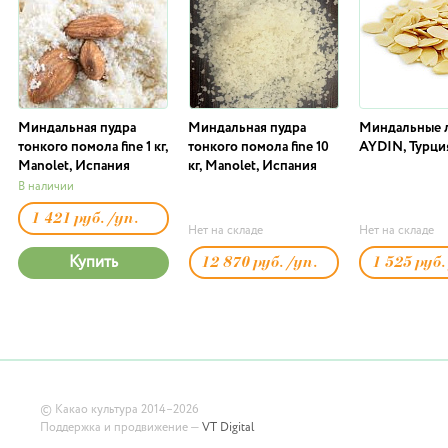
Миндальная пудра
Миндальная пудра
Миндальные 
тонкого помола fine 1 кг,
тонкого помола fine 10
AYDIN, Турция.
Manolet, Испания
кг, Manolet, Испания
В наличии
1 421 руб./уп.
Нет на складе
Нет на складе
Купить
12 870 руб./уп.
1 525 руб
©
Какао культура
2014–2026
Поддержка и продвижение —
VT Digital