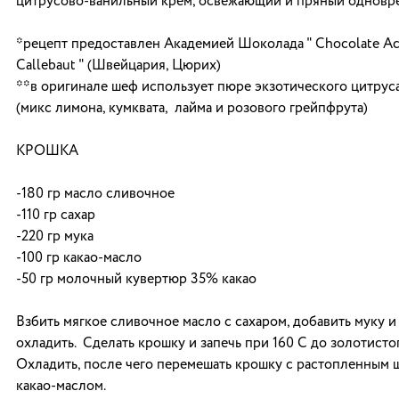
цитрусово-ванильный крем, освежающий и пряный одновр
*рецепт предоставлен Академией Шоколада " Chocolate Ac
Callebaut " (Швейцария, Цюрих)
**в оригинале шеф использует пюре экзотического цитрус
(микс лимона, кумквата, лайма и розового грейпфрута)
КРОШКА
-180 гр масло сливочное
-110 гр сахар
-220 гр мука
-100 гр какао-масло
-50 гр молочный кувертюр 35% какао
Взбить мягкое сливочное масло с сахаром, добавить муку и 
охладить. Сделать крошку и запечь при 160 С до золотистог
Охладить, после чего перемешать крошку с растопленным 
какао-маслом.