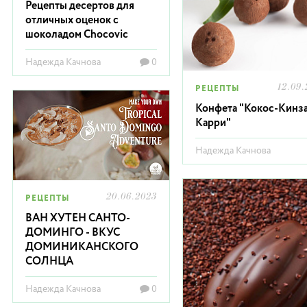
Рецепты десертов для
отличных оценок с
шоколадом Chocovic
Надежда Качнова
0
12.09.
РЕЦЕПТЫ
Конфета "Кокос-Кинза
Карри"
Надежда Качнова
20.06.2023
РЕЦЕПТЫ
ВАН ХУТЕН САНТО-
ДОМИНГО - ВКУС
ДОМИНИКАНСКОГО
СОЛНЦА
Надежда Качнова
0